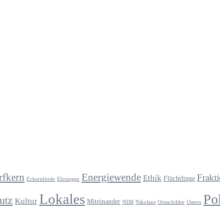
rfkern
Energiewende
Frakt
Ethik
Flüchtlinge
Eckernförde
Ehrungen
Lokales
Pol
utz
Kultur
Miteinander
NDR
Nikolaus
Ortsschilder
Ostern