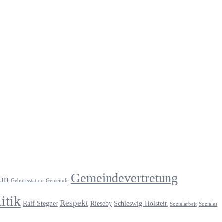
Gemeindevertretung
ion
Geburtsstation
Gemeinde
itik
Respekt
Ralf Stegner
Rieseby
Schleswig-Holstein
Sozialarbeit
Soziales