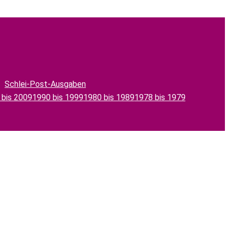
Schlei-Post-Ausgaben
 bis 2009
1990 bis 1999
1980 bis 1989
1978 bis 1979