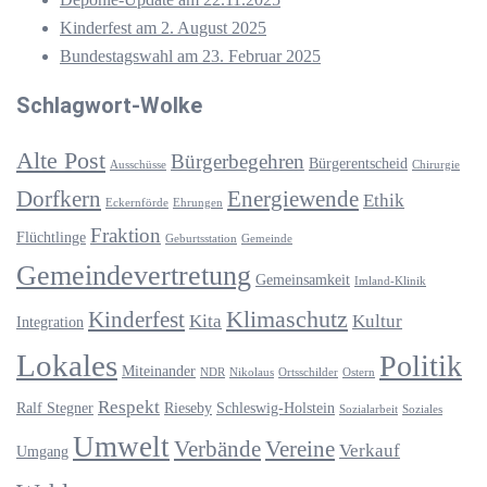
Kinderfest am 2. August 2025
Bundestagswahl am 23. Februar 2025
Schlagwort-Wolke
Alte Post
Bürgerbegehren
Bürgerentscheid
Ausschüsse
Chirurgie
Dorfkern
Energiewende
Ethik
Eckernförde
Ehrungen
Fraktion
Flüchtlinge
Geburtsstation
Gemeinde
Gemeindevertretung
Gemeinsamkeit
Imland-Klinik
Klimaschutz
Kinderfest
Kita
Kultur
Integration
Lokales
Politik
Miteinander
NDR
Nikolaus
Ortsschilder
Ostern
Respekt
Ralf Stegner
Rieseby
Schleswig-Holstein
Sozialarbeit
Soziales
Umwelt
Verbände
Vereine
Verkauf
Umgang